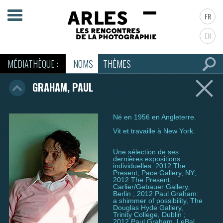
FR
EN
MÉDIATHÈQUE :
NOMS
THÈMES
GRAHAM, PAUL
Né en 1956 en Angleterre.
Vit et travaille à New York.
Une sélection de ses
dernières expositions
individuelles: 2012 The
Present, Pace Gallery, NY;
2012 The Present,
Carlier/Gebauer Gallery,
Berlin ; 2012 Paul Graham:
a shimmer of possibility, The
Douglas Hyde Gallery,
Trinity College, Dublin ;
2012 Paul Graham, LeBal,