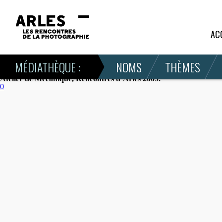
PETERSEN, Anders
|
2009
|
Suède
|
8 juillet 2009
AC
Anders Petersen à l’Atelier de Mécanique
Mercredi 08 juillet 2009.
MÉDIATHÈQUE :
NOMS
THÈMES
Anders Petersen nous parle de sa série de photographies présentée à Arl
Atelier de Mécanique, Rencontres d’Arles 2009.
0