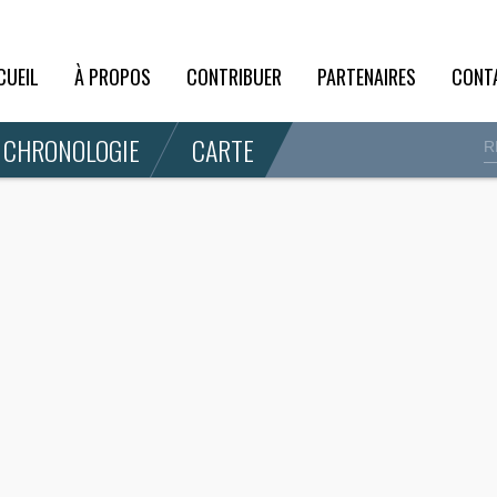
CUEIL
À PROPOS
CONTRIBUER
PARTENAIRES
CONT
CHRONOLOGIE
CARTE
es en 2009. Anders Petersen « n’observe pas pour analyser mais pour res