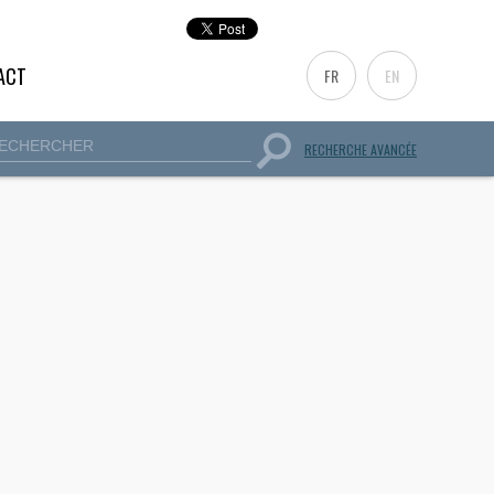
ACT
FR
EN
sentir ». Un projet en quête de sa propre identité.
RECHERCHE AVANCÉE