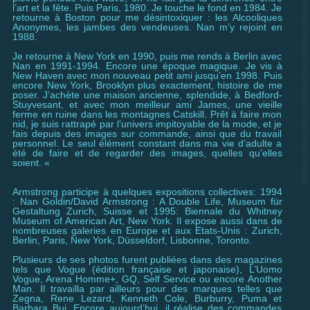
l’art et la fête. Puis Paris, 1980. Je touche le fond en 1984. Je
retourne à Boston pour me désintoxiquer : les Alcooliques
Anonymes, les jambes des vendeuses. Nan m’y rejoint en
1988.
Je retourne à New York en 1990, puis me rends à Berlin avec
Nan en 1991-1994. Encore une époque magique. Je vis à
New Haven avec mon nouveau petit ami jusqu’en 1998. Puis
encore New York, Brooklyn plus exactement, histoire de me
poser. J’achète une maison ancienne, splendide, à Bedford-
Stuyvesant, et avec mon meilleur ami James, une vieille
ferme en ruine dans les montagnes Catskill. Prêt à faire mon
nid, je suis rattrapé par l’univers impitoyable de la mode, et je
fais depuis des images sur commande, ainsi que du travail
personnel. Le seul élément constant dans ma vie d’adulte a
été de faire et de regarder des images, quelles qu’elles
soient. «
Armstrong participe à quelques expositions collectives: 1994
: Nan Goldin/David Armstrong : A Double Life, Museum für
Gestaltung Zurich, Suisse et 1995: Biennale du Whitney
Museum of American Art, New York. Il expose aussi dans de
nombreuses galeries en Europe et aux Etats-Unis : Zurich,
Berlin, Paris, New York, Düsseldorf, Lisbonne, Toronto.
Plusieurs de ses photos furent publiées dans des magazines
tels que Vogue (édition française et japonaise), L’Uomo
Vogue, Arena Homme+, GQ, Self Service ou encore Another
Man. Il travailla par ailleurs pour des marques telles que
Zegna, Rene Lezard, Kenneth Cole, Burburry, Puma et
Barbara Bui. Encore aujourd’hui, il réalise des commandes