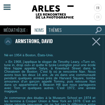
FR
EN
MÉDIATHÈQUE :
NOMS
THÈMES
ARMSTRONG, DAVID
Né en 1954 à Boston, États-Unis.
» En 1968, j’applique le slogan de Timothy Leary, «Turn on,
tune in, drop out» et quitte le lycée Lexington pour une école
libre hippie appelée Satya, à Kneeland Street dans le
Chinatown de Boston. C’est là où je rencontre Nan. Nous
avons tous les deux 14 ans. Je vis dans une communauté
pendant quelques années près de Harvard Square, tombe
amoureux d’un garçon appelé Tommy, puis retrouve Nan
dans un appartement à Beacon Hill que nous partageons
avec Tom et quelques autres. C’est 1972, une année
magique.
Je commence des études à la Museum School en 1974 et
les termine à Cooper Union à New York en 1978. C’est en
pleine période new-wave, on ne fait pas la différence entre