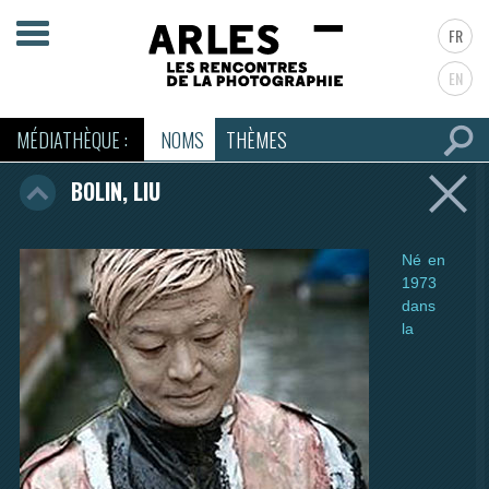
FR
EN
MÉDIATHÈQUE :
NOMS
THÈMES
BOLIN, LIU
Né en
1973
dans
la