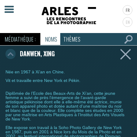
FR
EN
MÉDIATHÈQUE :
NOMS
THÈMES
DANWEN, XING
Née en 1967 à Xi’an en Chine.
Vit et travaille entre New York et Pékin.
Diplômée de l’Ecole des Beaux-Arts de Xi’an, cette jeune
femme a suivi de près l’émergence de l’avant-garde
artistique pékinoise dont elle a elle-même été actrice, munie
de son appareil photo et dotée autant d’une maîtrise du noir
et blanc que de la couleur. Elle complète ses études en 2000
par une maîtrise en Arts Plastiques à l’Institut des Arts Visuels
de New York.
Elle expose son travail à la Soho Photo Gallery de New York
en 1987, puis en 2001 à Nice lors du Mois de la Photo et en
2002, au festival international de photographies de Pingyao.