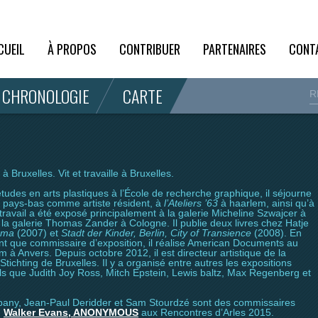
CUEIL
À PROPOS
CONTRIBUER
PARTENAIRES
CONT
CHRONOLOGIE
CARTE
à Bruxelles. Vit et travaille à Bruxelles.
́tudes en arts plastiques à l’École de recherche graphique, il séjourne
x pays-bas comme artiste résident, à
l’Ateliers ’63
à haarlem, ainsi qu’à
travail a été exposé principalement à la galerie Micheline Szwajcer à
̀ la galerie Thomas Zander à Cologne. Il publie deux livres chez Hatje
ema
(2007) et
Stadt der Kinder, Berlin, City of Transience
(2008). En
nt que commissaire d’exposition, il réalise American Documents au
à Anvers. Depuis octobre 2012, il est directeur artistique de la
Stichting de Bruxelles. Il y a organisé entre autres les expositions
tels que Judith Joy Ross, Mitch Epstein, Lewis baltz, Max Regenberg et
any, Jean-Paul Deridder et Sam Stourdzé sont des commissaires
n
Walker Evans, ANONYMOUS
aux Rencontres d’Arles 2015.