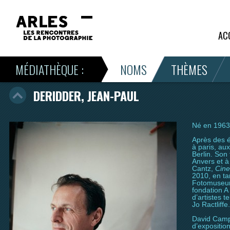
AC
MÉDIATHÈQUE :
NOMS
THÈMES
DERIDDER, JEAN-PAUL
Né en 1963 
Après des e
à paris, au
Berlin. Son 
Anvers et a
Cantz,
Cin
2010, en ta
Fotomuseum 
fondation A 
d’artistes 
Jo Ractliffe.
David Camp
d’expositio