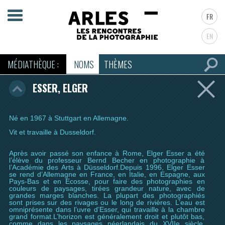
FR
EN
MÉDIATHÈQUE :
NOMS
THÈMES
ESSER, ELGER
Né en 1967 à Stuttgart en Allemagne.
Vit et travaille à Dusseldorf.
Après avoir passé son enfance à Rome, Elger Esser a été
l’élève du professeur Bernd Becher en photographie à
l’Académie des Arts à Düsseldorf.Depuis 1996, Elger Esser
se rend d’Allemagne en France, en Italie, en Espagne, aux
Pays-Bas et en Ecosse, pour faire des photographies en
couleurs de paysages, tirées grandeur nature, avec de
grandes marges blanches. La plupart des photographiés
sont prises sur des rivages ou le long de rivières. L’eau est
omniprésente dans l’uvre d’Esser, qui travaille à la chambre
grand format.L’horizon est généralement droit et plutôt bas,
comme dans les paysages néerlandais du XVIIe siècle.