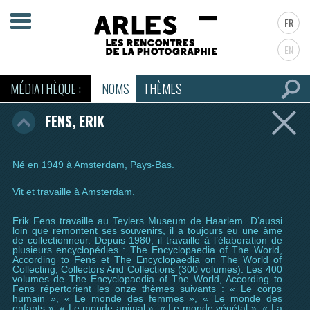
FR
EN
MÉDIATHÈQUE :
NOMS
THÈMES
FENS, ERIK
Né en 1949 à Amsterdam, Pays-Bas.
Vit et travaille à Amsterdam.
Erik Fens travaille au Teylers Museum de Haarlem. D’aussi
loin que remontent ses souvenirs, il a toujours eu une âme
de collectionneur. Depuis 1980, il travaille à l’élaboration de
plusieurs encyclopédies : The Encyclopaedia of The World,
According to Fens et The Encyclopaedia on The World of
Collecting, Collectors And Collections (300 volumes). Les 400
volumes de The Encyclopaedia of The World, According to
Fens répertorient les onze thèmes suivants : « Le corps
humain », « Le monde des femmes », « Le monde des
enfants », « Le monde animal », « Le monde végétal », « La