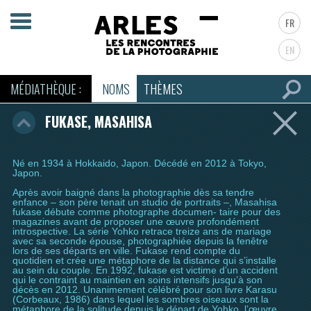
FR
EN
MÉDIATHÈQUE :
NOMS
THÈMES
FUKASE, MASAHISA
Né en 1934 à Hokkaido, Japon. Décédé en 2012 à Tokyo,
Japon.
Après avoir baigné dans la photographie dès sa tendre
enfance – son père tenait un studio de portraits –, Masahisa
fukase débute comme photographe documen- taire pour des
magazines avant de proposer une œuvre profondément
introspective. La série Yohko retrace treize ans de mariage
avec sa seconde épouse, photographiée depuis la fenêtre
lors de ses départs en ville. Fukase rend compte du
quotidien et crée une métaphore de la distance qui s’installe
au sein du couple. En 1992, fukase est victime d’un accident
qui le contraint au maintien en soins intensifs jusqu’à son
décès en 2012. Unanimement célébré pour son livre Karasu
(Corbeaux, 1986) dans lequel les sombres oiseaux sont la
métaphore de la solitude depuis le départ de Yohko, l’œuvre