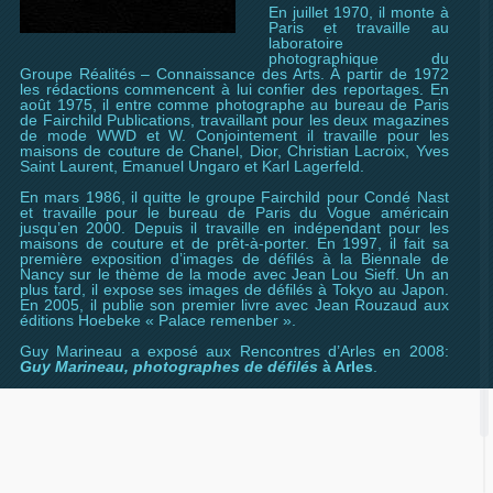
En juillet 1970, il monte à
Paris et travaille au
laboratoire
photographique du
Groupe Réalités – Connaissance des Arts. À partir de 1972
les rédactions commencent à lui confier des reportages. En
août 1975, il entre comme photographe au bureau de Paris
de Fairchild Publications, travaillant pour les deux magazines
de mode WWD et W. Conjointement il travaille pour les
maisons de couture de Chanel, Dior, Christian Lacroix, Yves
Saint Laurent, Emanuel Ungaro et Karl Lagerfeld.
En mars 1986, il quitte le groupe Fairchild pour Condé Nast
et travaille pour le bureau de Paris du Vogue américain
jusqu’en 2000. Depuis il travaille en indépendant pour les
maisons de couture et de prêt-à-porter. En 1997, il fait sa
première exposition d’images de défilés à la Biennale de
Nancy sur le thème de la mode avec Jean Lou Sieff. Un an
plus tard, il expose ses images de défilés à Tokyo au Japon.
En 2005, il publie son premier livre avec Jean Rouzaud aux
éditions Hoebeke « Palace remenber ».
Guy Marineau a exposé aux Rencontres d’Arles en 2008:
Guy Marineau, photographes de défilés
à Arles
.