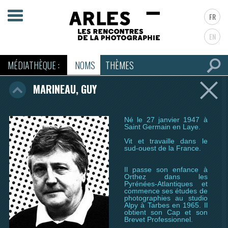
FR
EN
MÉDIATHÈQUE :
NOMS
THÈMES
MARINEAU, GUY
Né le 27 janvier 1947 à
Saint Germain en Laye.
Vit et travaille dans le
sud-ouest de la France.
Il passe son enfance à
Orthez dans les
Pyrénées-Atlantiques et
commence ses études de
photographies au studio
Alpy à Tarbes en 1965. Il
obtient son Cap et son
Brevet Professionnel.