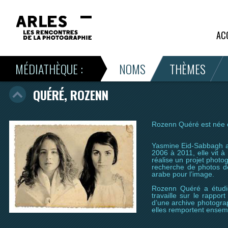
AC
MÉDIATHÈQUE :
NOMS
THÈMES
QUÉRÉ, ROZENN
Rozenn Quéré est née en 
Yasmine Eid-Sabbagh a ét
2006 à 2011, elle vit à
réalise un projet photo
recherche de photos de
arabe pour l’image.
Rozenn Quéré a étudié 
travaille sur le rappor
d’une archive photograph
elles remportent ensem