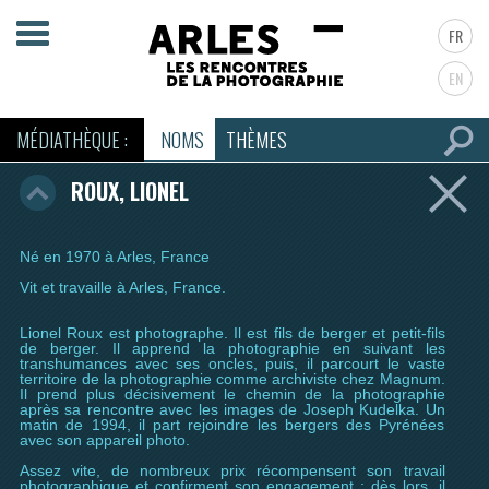
FR
EN
MÉDIATHÈQUE :
NOMS
THÈMES
ROUX, LIONEL
Né en 1970 à Arles, France
Vit et travaille à Arles, France.
Lionel Roux est photographe. Il est fils de berger et petit-fils
de berger. Il apprend la photographie en suivant les
transhumances avec ses oncles, puis, il parcourt le vaste
territoire de la photographie comme archiviste chez Magnum.
Il prend plus décisivement le chemin de la photographie
après sa rencontre avec les images de Joseph Kudelka. Un
matin de 1994, il part rejoindre les bergers des Pyrénées
avec son appareil photo.
Assez vite, de nombreux prix récompensent son travail
photographique et confirment son engagement ; dès lors, il