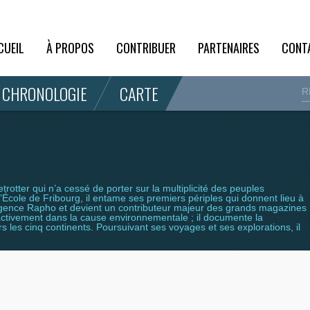
CUEIL
À PROPOS
CONTRIBUER
PARTENAIRES
CONT
CHRONOLOGIE
CARTE
otter qui n’a cessé de porter sur la multiplicité des peuples
École de Fribourg, il entame ses premiers périples qui donnent lieu à
agence Rapho et devient un contributeur majeur des grands magazines
activement dans la cause environnementale ; il documente la
rs les cinq continents. Poursuivant ses voyages et ses explorations, il