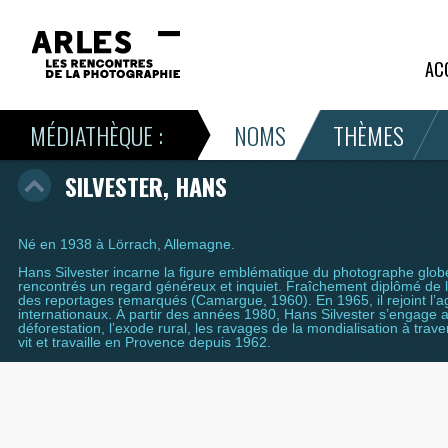
AC
MÉDIATHÈQUE :
NOMS
THÈMES
SILVESTER, HANS
Né en 1938 à Lörrach, Allemagne.
Hans Silvester incarne la figure emblématique du photographe globetr
rencontrés un regard généreux et inquiet. Fraîchement diplômé de l’
des reportages remarqués (Camargue, 1960). En 1965, il rejoint l’
internationaux. À partir des années 1980, Hans Silvester s’engage 
déforestation, l’exode rural, les ravages de la mondialisation à trave
vit et travaille en Provence depuis 1962.