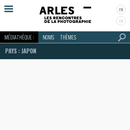
FR
EN
MÉDIATHÈQUE :
NOMS
THÈMES
PAYS : JAPON