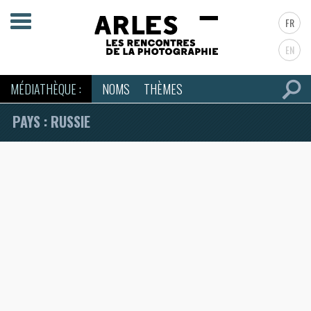
FR
EN
MÉDIATHÈQUE :
NOMS
THÈMES
PAYS : RUSSIE