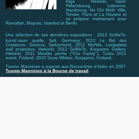
Riga , Helsinki, Saint-
Pétersbourg, Lisbonne,
Hambourg, Ho Chi Minh Ville,
Tonder, Paris et La Havane et
se prépare maintenant pour
Ramallah, Maputo, Istanbul et Berlin.
Une sélection de ses dernières expositions :
2013 SoWeTo,
kunst:raum quelle, Sylt, Germany; 2012 Le Bal des
Createurs, Geneva, Switzerland; 2012 Me/We, Lasipalatsi
wall projection, Helsinki; 2012 SoWeTo, Korjaamo Gallery,
Helsinki; 2011 Meidän perhe (“Our Famly”), Turku 2011
event, Finland; 2010 Snow Whites, Korjaamo, Finland…
Tuomo Manninen a exposé aux Rencontres d’Arles en 2007:
Tuomo Manninen à la Bourse de travail
.