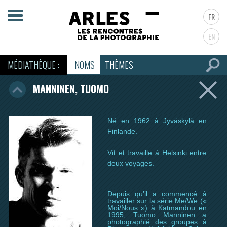
FR
EN
MÉDIATHÈQUE :
NOMS
THÈMES
MANNINEN, TUOMO
Né en 1962 à Jyväskylä en
Finlande.
Vit et travaille à Helsinki entre
deux voyages.
Depuis qu’il a commencé à
travailler sur la série Me/We («
Moi/Nous ») à Katmandou en
1995, Tuomo Manninen a
photographié des groupes à